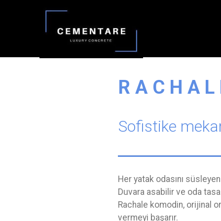
R A C H A L
Sofistike mekan
Her yatak odasını süsleyen
Duvara asabilir ve oda tasar
Rachale komodin, orijinal o
vermeyi başarır.