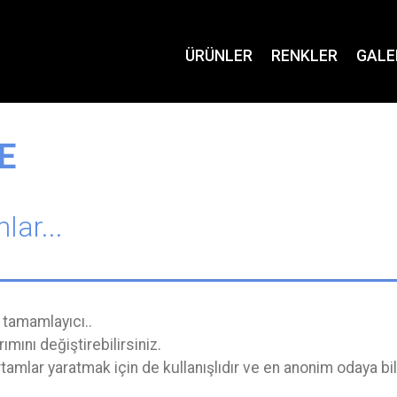
ÜRÜNLER
RENKLER
GALE
 E
lar...
 tamamlayıcı..
ımını değiştirebilirsiniz.
rtamlar yaratmak için de kullanışlıdır ve en anonim odaya 